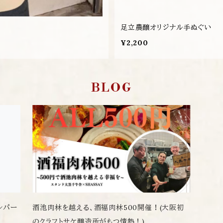
足立農醸オリジナル手ぬぐい
¥2,200
BLOG
レパー
酒池肉林を越える、酒福肉林500開催！(大阪初
のクラフトサケ醸造所がもつ情熱！)