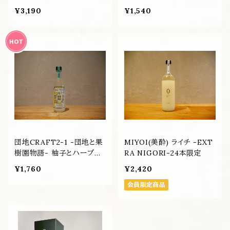
ローズマリー) 720ml
¥3,190
¥1,540
団地CRAFT2-1 -団地と果
MIYOI(美酔) ライチ -EXT
樹園物語- 柚子とハーブ
RA NIGORI-24本限定
360ml
¥1,760
¥2,420
会員限定商品